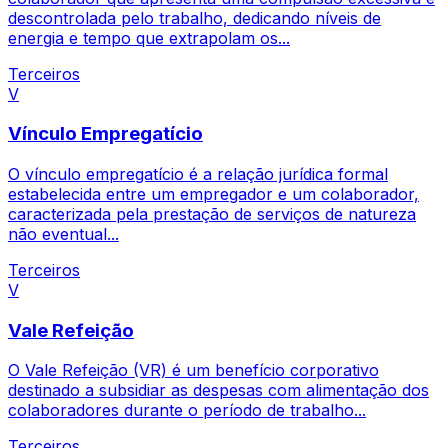
descontrolada pelo trabalho, dedicando níveis de
energia e tempo que extrapolam os...
Terceiros
V
Vínculo Empregatício
O vínculo empregatício é a relação jurídica formal
estabelecida entre um empregador e um colaborador,
caracterizada pela prestação de serviços de natureza
não eventual...
Terceiros
V
Vale Refeição
O Vale Refeição (VR) é um benefício corporativo
destinado a subsidiar as despesas com alimentação dos
colaboradores durante o período de trabalho...
Terceiros