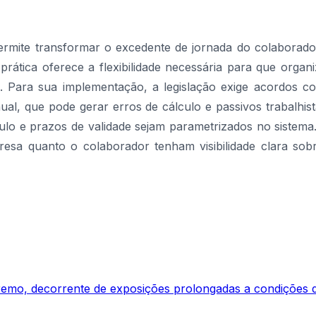
ite transformar o excedente de jornada do colaborador
 prática oferece a flexibilidade necessária para que org
Para sua implementação, a legislação exige acordos col
nual, que pode gerar erros de cálculo e passivos trabalhi
culo e prazos de validade sejam parametrizados no sistem
resa quanto o colaborador tenham visibilidade clara sob
mo, decorrente de exposições prolongadas a condições de