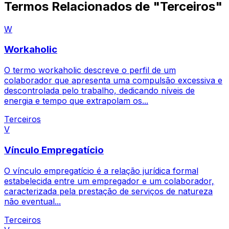
Termos Relacionados de "Terceiros"
W
Workaholic
O termo workaholic descreve o perfil de um
colaborador que apresenta uma compulsão excessiva e
descontrolada pelo trabalho, dedicando níveis de
energia e tempo que extrapolam os...
Terceiros
V
Vínculo Empregatício
O vínculo empregatício é a relação jurídica formal
estabelecida entre um empregador e um colaborador,
caracterizada pela prestação de serviços de natureza
não eventual...
Terceiros