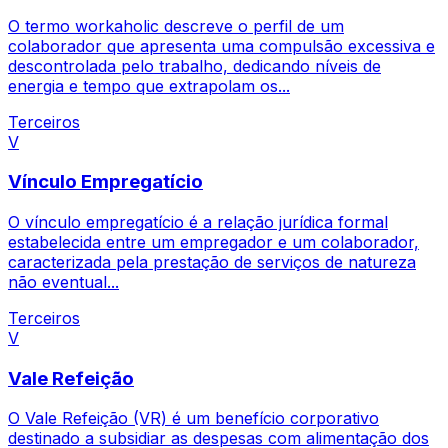
O termo workaholic descreve o perfil de um
colaborador que apresenta uma compulsão excessiva e
descontrolada pelo trabalho, dedicando níveis de
energia e tempo que extrapolam os...
Terceiros
V
Vínculo Empregatício
O vínculo empregatício é a relação jurídica formal
estabelecida entre um empregador e um colaborador,
caracterizada pela prestação de serviços de natureza
não eventual...
Terceiros
V
Vale Refeição
O Vale Refeição (VR) é um benefício corporativo
destinado a subsidiar as despesas com alimentação dos