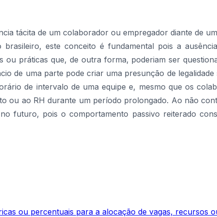
ncia tácita de um colaborador ou empregador diante de um
 brasileiro, este conceito é fundamental pois a ausênci
is ou práticas que, de outra forma, poderiam ser question
ilêncio de uma parte pode criar uma presunção de legalida
orário de intervalo de uma equipe e, mesmo que os col
ato ou ao RH durante um período prolongado. Ao não conte
o no futuro, pois o comportamento passivo reiterado co
icas ou percentuais para a alocação de vagas, recursos ou