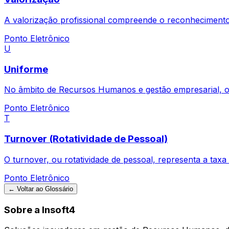
A valorização profissional compreende o reconhecimento
Ponto Eletrônico
U
Uniforme
No âmbito de Recursos Humanos e gestão empresarial, o 
Ponto Eletrônico
T
Turnover (Rotatividade de Pessoal)
O turnover, ou rotatividade de pessoal, representa a tax
Ponto Eletrônico
← Voltar ao Glossário
Sobre a Insoft4