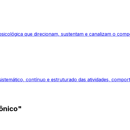
a psicológica que direcionam, sustentam e canalizam o co
emático, contínuo e estruturado das atividades, comport
ônico"