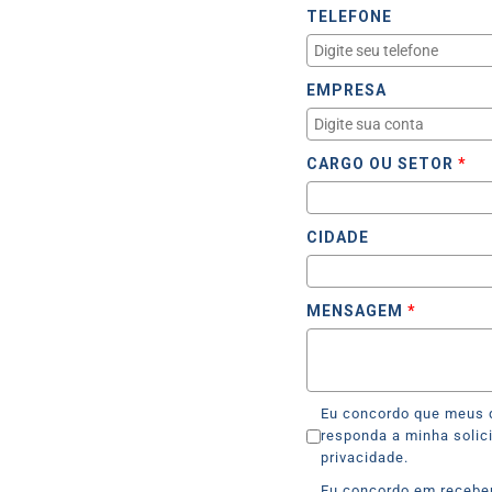
TELEFONE
EMPRESA
CARGO OU SETOR
*
CIDADE
MENSAGEM
*
eu concordo que meus dados sejam usados para que a insoft4
responda a minha solic
privacidade.
eu concordo em receber novidades e conteúdos da insoft4 e aceito