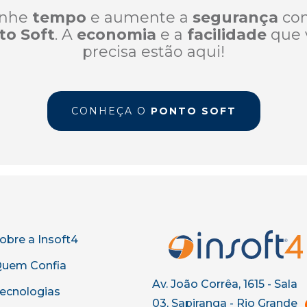
nhe
tempo
e aumente a
segurança
co
to Soft
. A
economia
e a
facilidade
que 
precisa estão aqui!
CONHEÇA O
PONTO SOFT
obre a Insoft4
uem Confia
Av. João Corrêa, 1615 - Sala
ecnologias
03, Sapiranga - Rio Grande