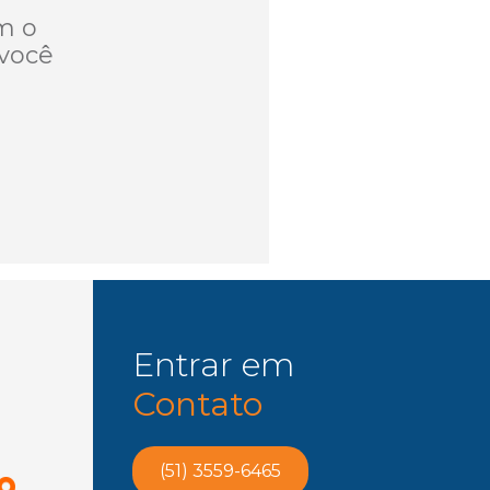
m o
você
Entrar em
Contato
(51) 3559-6465