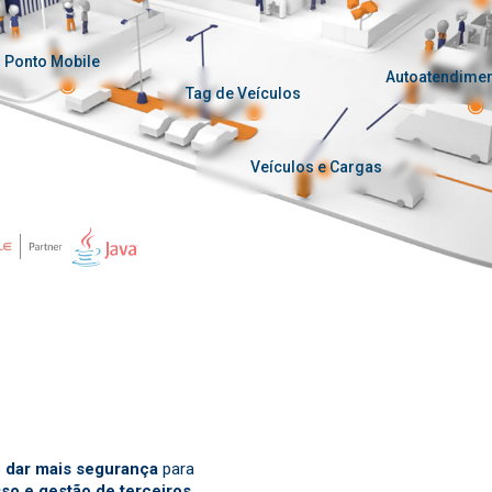
Ponto Mobile
Autoatendime
Tag de Veículos
Veículos e Cargas
r e dar mais segurança
para
so e gestão de terceiros.