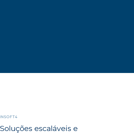
produtiva;
Redução do trabalho manual.
Saiba como
INSOFT4
Soluções escaláveis e