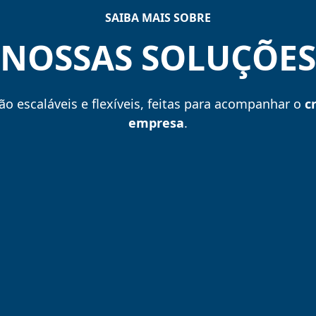
SAIBA
MAIS SOBRE
NOSSAS
SOLUÇÕES
o escaláveis e flexíveis, feitas para acompanhar o
c
empresa
.
Para segurança nos acessos
Manter regras e controles efetivos;
Restrição do acesso em áreas
perigosas, insalubres e sigilosas;
Dados e integrações em tempo real.