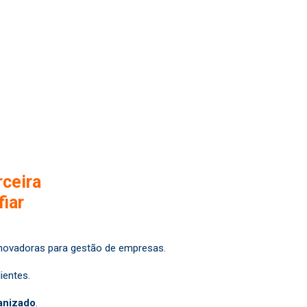
ceira
iar
novadoras para gestão de empresas.
ientes.
anizado
.