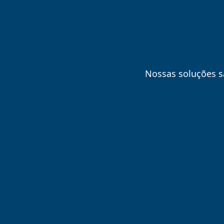
Nossas soluções sã
Para a assertividade no ponto
eletrônico
Eliminar o trabalho manual;
Múltiplas formas de marcação de
ponto;