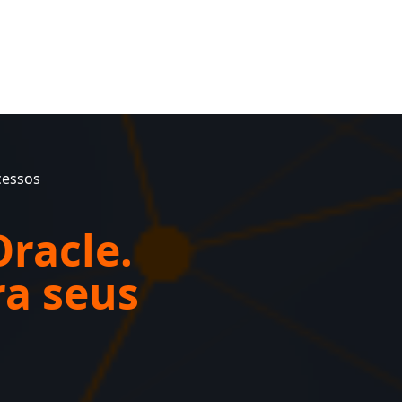
cessos
Oracle.
ra seus