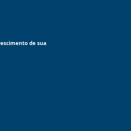
rescimento de sua
Para a compliance com os
terceiros
Eliminar riscos de processos
trabalhistas;
Atestar a conformidade da cadeia