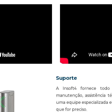
Suporte
A Insoft4 fornece todo 
manutenção, assistência t
uma equipe especializada e
que for preciso.