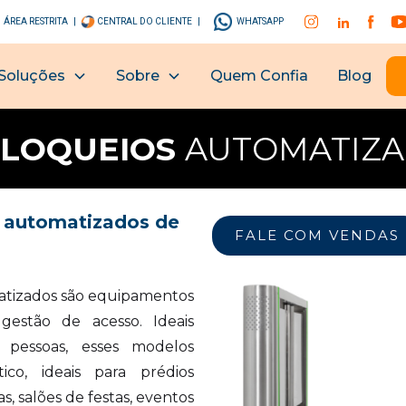
ÁREA RESTRITA |
CENTRAL DO CLIENTE |
WHATSAPP
Soluções
Sobre
Quem Confia
Blog
BLOQUEIOS
AUTOMATIZA
 automatizados de
FALE COM VENDAS
atizados são equipamentos
estão de acesso. Ideais
pessoas, esses modelos
co, ideais para prédios
, salões de festas, eventos