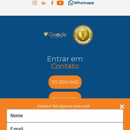
Whatsapp
Entrar em
Contato
(51) 3559-6465
ENVIAR E-MAIL
Dúvidas? Nós ligamos para você!
DIGITE
DEMONSTRAÇÃO
SEU
NOME
DIGITE