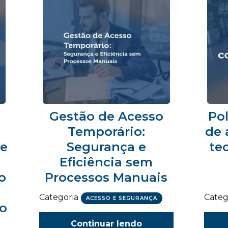
Gestão de Acesso
Pol
Temporário:
de 
 e
Segurança e
te
Eficiência sem
o
Processos Manuais
Categoria
Categ
ACESSO E SEGURANÇA
ão
Continuar lendo