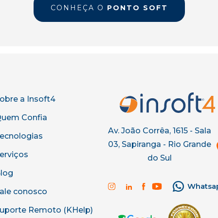
CONHEÇA O
PONTO SOFT
obre a Insoft4
uem Confia
Av. João Corrêa, 1615 - Sala
ecnologias
03, Sapiranga - Rio Grande
erviços
do Sul
log
Whatsa
ale conosco
uporte Remoto (KHelp)