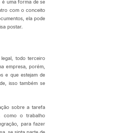
os é uma forma de se
ntro com o conceito
documentos, ela pode
sa postar.
legal, todo terceiro
 na empresa, porém,
os e que estejam de
de, isso também se
ação sobre a tarefa
s, como o trabalho
egração, para fazer
, se sinta parte de