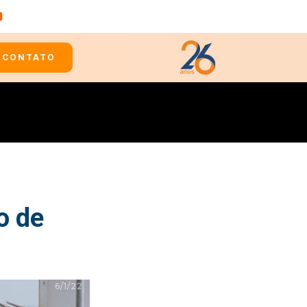
CONTATO
o de
6/1/22