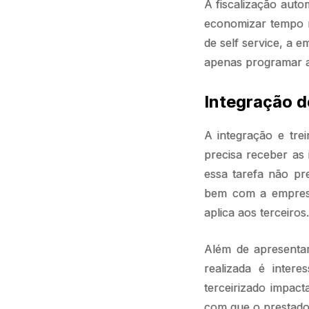
A fiscalização auto
economizar tempo n
de self service, a 
apenas programar a
Integração d
A integração e trei
precisa receber as
essa tarefa não pr
bem com a empresa
aplica aos terceiros.
Além de apresentar
realizada é inter
terceirizado impac
com que o prestado