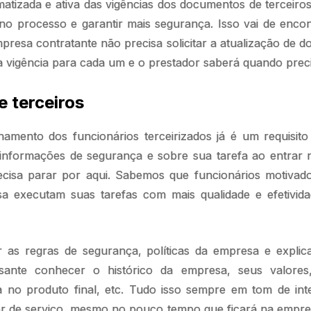
matizada e ativa das vigências dos documentos de terceir
o processo e garantir mais segurança. Isso vai de enco
empresa contratante não precisa solicitar a atualização de 
 vigência para cada um e o prestador saberá quando preci
e terceiros
namento dos funcionários terceirizados já é um requisito 
 informações de segurança e sobre sua tarefa ao entrar
ecisa parar por aqui. Sabemos que funcionários motivad
 executam suas tarefas com mais qualidade e efetivida
 as regras de segurança, políticas da empresa e explic
essante conhecer o histórico da empresa, seus valore
ta no produto final, etc. Tudo isso sempre em tom de int
r de serviço, mesmo no pouco tempo que ficará na empresa