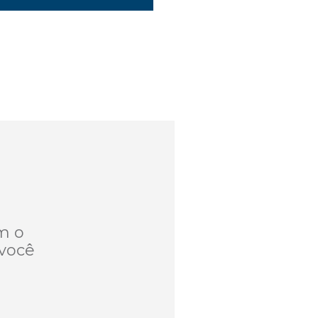
m o
você