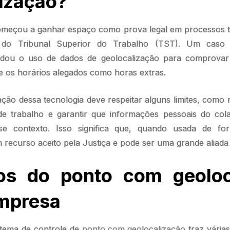
ização?
omeçou a ganhar espaço como prova legal em processos tr
s do Tribunal Superior do Trabalho (TST). Um caso 
lidou o uso de dados de geolocalização para comprova
e os horários alegados como horas extras.
ção dessa tecnologia deve respeitar alguns limites, como r
e trabalho e garantir que informações pessoais do co
se contexto. Isso significa que, quando usada de fo
 recurso aceito pela Justiça e pode ser uma grande aliada
ios do ponto com geoloc
empresa
tema de controle de
ponto com geolocalização
traz vária