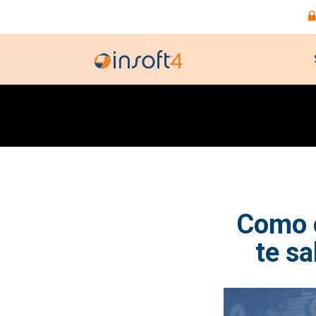
Como o
te s