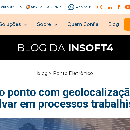
ÁREA RESTRITA |
CENTRAL DO CLIENTE |
WHATSAPP
Soluções
Sobre
Quem Confia
Blog
BLOG DA
INSOFT4
blog >
Ponto Eletrônico
 ponto com geolocalizaç
alvar em processos trabalhi