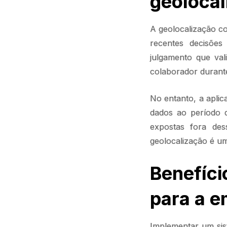
geolocal
A geolocalização c
recentes decisõe
julgamento que va
colaborador durant
No entanto, a aplica
dados ao período d
expostas fora des
geolocalização é um
Benefíc
para a 
Implementar um sis