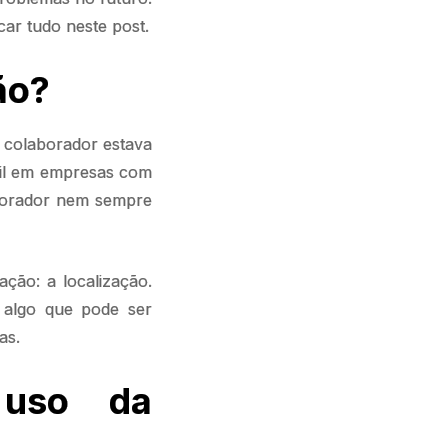
car tudo neste post.
ão?
o colaborador estava
til em empresas com
aborador nem sempre
ção: a localização.
, algo que pode ser
as.
 uso da