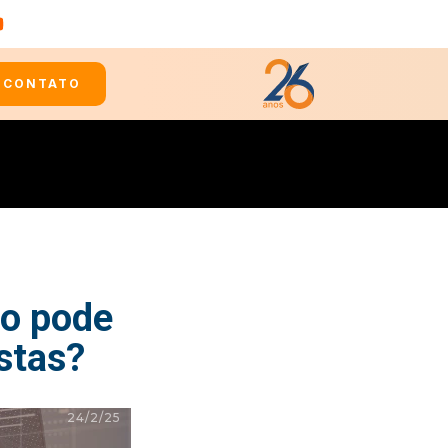
CONTATO
ão pode
stas?
24/2/25