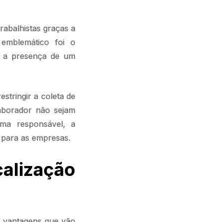
abalhistas graças a
emblemático foi o
r a presença de um
estringir a coleta de
laborador não sejam
rma responsável, a
 para as empresas.
alização
s vantagens que vão