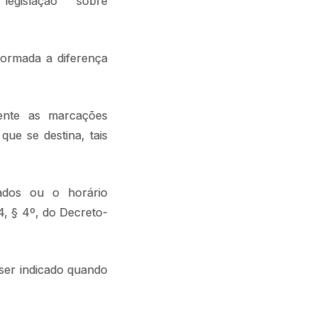
gislação sobre
formada a diferença
mente as marcações
que se destina, tais
nados ou o horário
4, § 4º, do Decreto-
er indicado quando