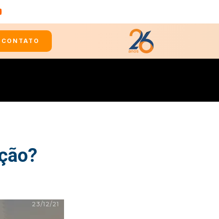
CONTATO
eção?
23/12/21