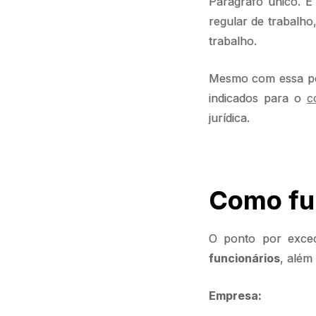
Parágrafo único. É
regular de trabalho
trabalho.
Mesmo com essa per
indicados para o
c
jurídica.
Como fu
O ponto por exce
funcionários
, além
Empresa: