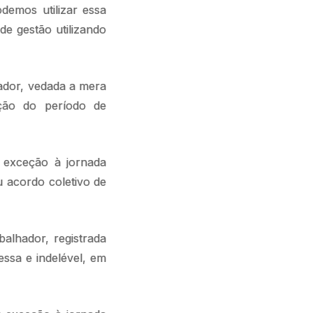
emos utilizar essa
e gestão utilizando
hador, vedada a mera
lação do período de
T.
r exceção à jornada
u acordo coletivo de
balhador, registrada
ssa e indelével, em