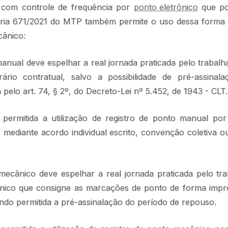
com controle de frequência por
ponto eletrônico
que pod
aria 671/2021 do MTP também permite o uso dessa forma d
cânico:
 manual deve espelhar a real jornada praticada pelo trabal
ário contratual, salvo a possibilidade de pré-assina
 pelo art. 74, § 2º, do Decreto-Lei nº 5.452, de 1943 - CL
 permitida a utilização de registro de ponto manual po
, mediante acordo individual escrito, convenção coletiva o
 mecânico deve espelhar a real jornada praticada pelo tra
ico que consigne as marcações de ponto de forma impre
sendo permitida a pré-assinalação do período de repouso.