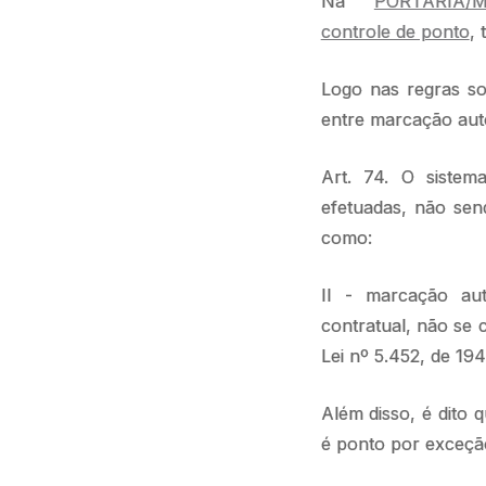
Na
PORTARIA/M
controle de ponto
,
Logo nas regras s
entre marcação aut
Art. 74. O sistem
efetuadas, não send
como:
II - marcação aut
contratual, não se 
Lei nº 5.452, de 19
Além disso, é dit
é ponto por exceç