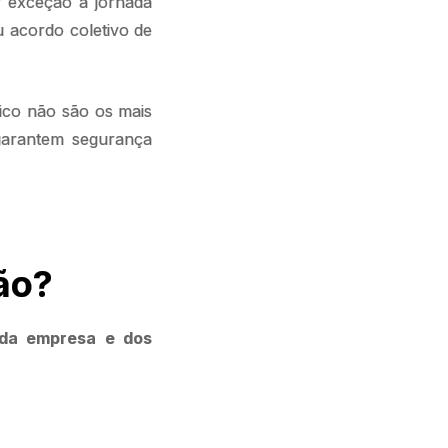
r exceção à jornada
u acordo coletivo de
ico não são os mais
garantem segurança
ção?
 da empresa e dos