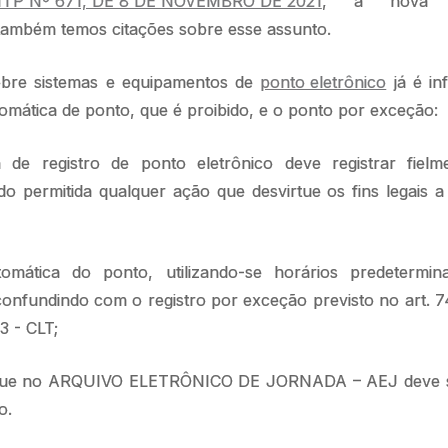
TP Nº 671, DE 8 DE NOVEMBRO DE 2021
, a nova le
 também temos citações sobre esse assunto.
obre sistemas e equipamentos de
ponto eletrônico
já é in
omática de ponto, que é proibido, e o ponto por exceção:
a de registro de ponto eletrônico deve registrar fiel
o permitida qualquer ação que desvirtue os fins legais a 
omática do ponto, utilizando-se horários predetermi
confundindo com o registro por exceção previsto no art. 7
43 - CLT;
o que no ARQUIVO ELETRÔNICO DE JORNADA – AEJ deve s
ão.