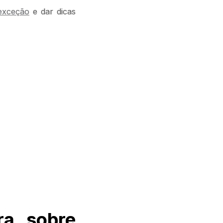
exceção
e dar dicas
.
ra sobre