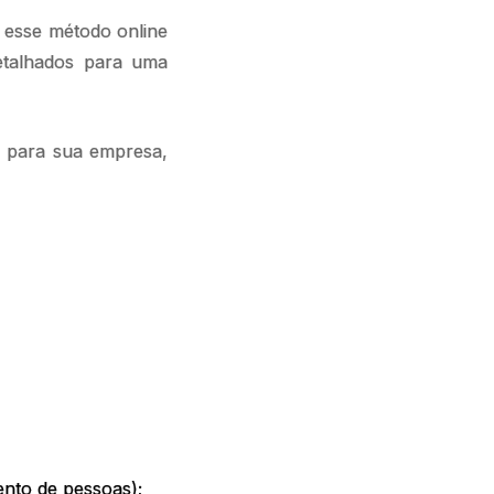
, esse método online
etalhados para uma
s para sua empresa,
mento de pessoas);