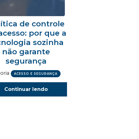
ítica de controle
acesso: por que a
cnologia sozinha
não garante
segurança
oria
ACESSO E SEGURANÇA
Continuar lendo