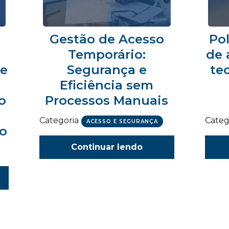
Gestão de Acesso
Pol
Temporário:
de 
 e
Segurança e
te
Eficiência sem
o
Processos Manuais
Categoria
Categ
ACESSO E SEGURANÇA
ão
Continuar lendo