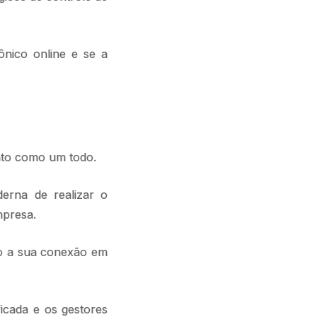
ônico online e se a
?
unto como um todo.
erna de realizar o
empresa.
do a sua conexão em
icada e os gestores