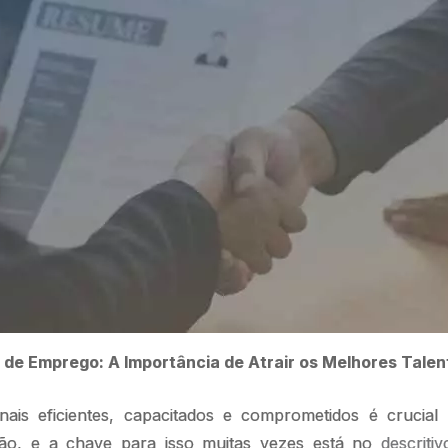
 de Emprego: A Importância de Atrair os Melhores Talen
onais eficientes, capacitados e comprometidos é crucia
ção, e a chave para isso muitas vezes está no
descriti