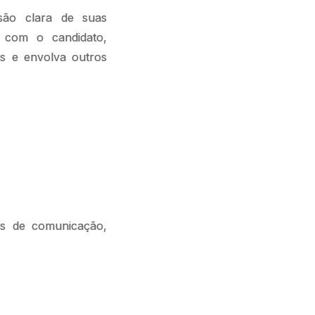
são clara de suas
o com o candidato,
as e envolva outros
es de comunicação,