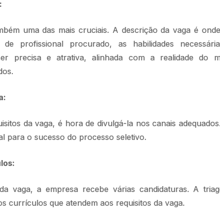
:
também uma das mais cruciais. A descrição da vaga é onde
 de profissional procurado, as habilidades necessári
ser precisa e atrativa, alinhada com a realidade do m
dos.
a:
uisitos da vaga, é hora de divulgá-la nos canais adequados
l para o sucesso do processo seletivo.
los:
a vaga, a empresa recebe várias candidaturas. A tria
s currículos que atendem aos requisitos da vaga.