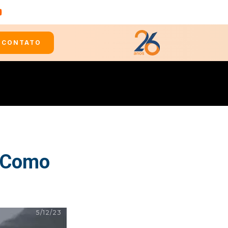
CONTATO
: Como
5/12/23