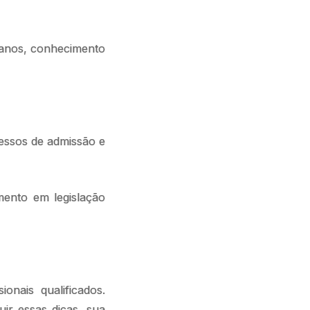
 anos, conhecimento
essos de admissão e
mento em legislação
onais qualificados.
ir essas dicas, sua