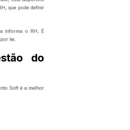
RH, que pode definir
ma informa o RH. É
or lei.
stão do
onto Soft é a melhor