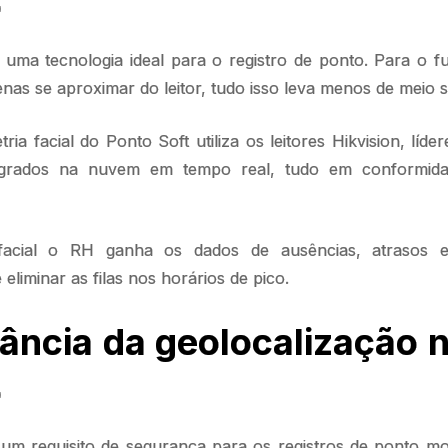
o
é uma tecnologia ideal para o registro de ponto. Para o fu
as se aproximar do leitor, tudo isso leva menos de meio 
ia facial do Ponto Soft utiliza os leitores Hikvision, líde
egrados na nuvem em tempo real, tudo em conformida
facial o RH ganha os dados de ausências, atrasos 
 eliminar as filas nos horários de pico.
ância da geolocalização 
o
um requisito de segurança para os registros de ponto mob