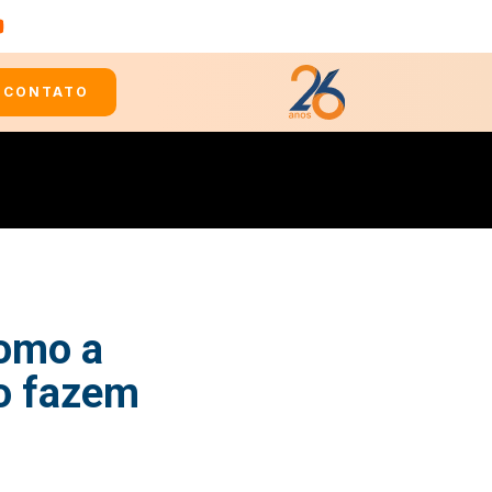
CONTATO
como a
ão fazem