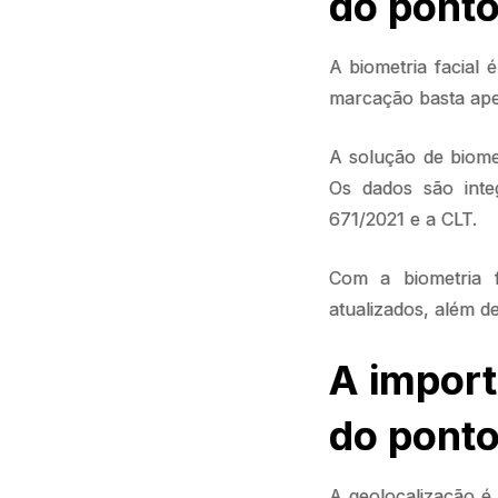
do pont
A biometria facial 
marcação basta apen
A solução de biometr
Os dados são int
671/2021 e a CLT.
Com a biometria 
atualizados, além de
A import
do pont
A geolocalização é 