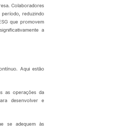
resa. Colaboradores
 período, reduzindo
de ESG que promovem
ignificativamente a
ntínuo. Aqui estão
as as operações da
ra desenvolver e
que se adequem às