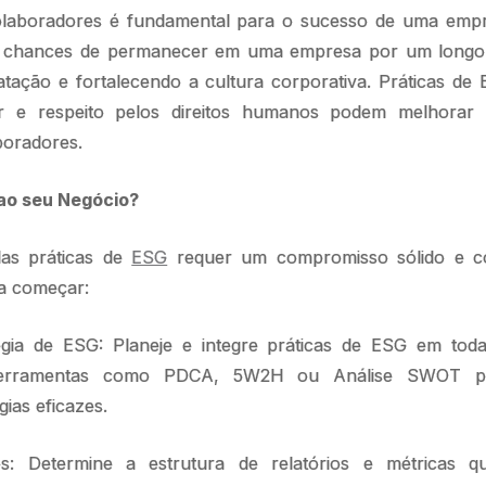
olaboradores é fundamental para o sucesso de uma emp
is chances de permanecer em uma empresa por um longo
atação e fortalecendo a cultura corporativa. Práticas 
r e respeito pelos direitos humanos podem melhorar s
boradores.
ao seu Negócio?
as práticas de
ESG
requer um compromisso sólido e co
a começar:
égia de ESG: Planeje e integre práticas de ESG em tod
e ferramentas como PDCA, 5W2H ou Análise SWOT pa
ias eficazes.
s: Determine a estrutura de relatórios e métricas 