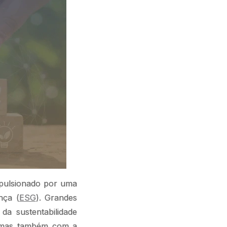
mpulsionado por uma
nça (
ESG
). Grandes
a sustentabilidade
, mas também com a