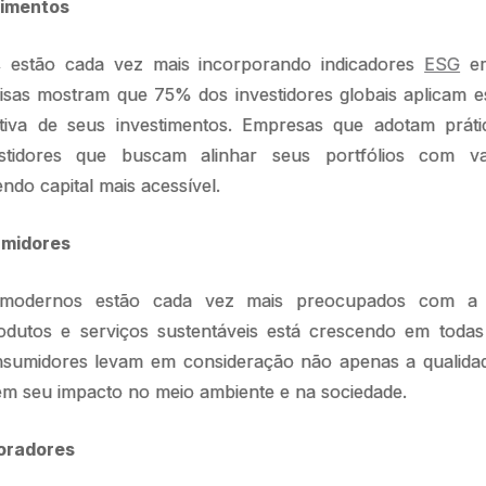
timentos
is estão cada vez mais incorporando indicadores
ESG
em
uisas mostram que 75% dos investidores globais aplicam e
ativa de seus investimentos. Empresas que adotam prát
stidores que buscam alinhar seus portfólios com val
ndo capital mais acessível.
umidores
modernos estão cada vez mais preocupados com a su
odutos e serviços sustentáveis está crescendo em todas 
onsumidores levam em consideração não apenas a qualid
m seu impacto no meio ambiente e na sociedade.
oradores