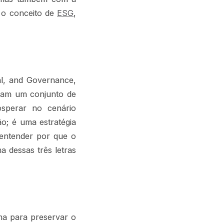
r o conceito de
ESG
,
al, and Governance,
obam um conjunto de
osperar no cenário
; é uma estratégia
 entender por que o
 dessas três letras
ma para preservar o