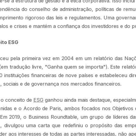
se à estrutura de gestão e à ética corporativa. Isso inclu
endência do conselho de administração, políticas de remu
mprimento rigoroso das leis e regulamentos. Uma governa
os e crises e mantém a confiança dos investidores e do pú
ito ESG
eu pela primeira vez em 2004 em um relatório das Naçõe
m tradução livre, "Ganha quem se importa"). Este relató
instituições financeiras de nove países e estabeleceu dire
, sociais e de governança nos mercados financeiros.
 o conceito de
ESG
ganhou ainda mais destaque, especial
idas e o Acordo de Paris, ambos focados nos Objetivos
 Em 2019, o Business Roundtable, um grupo de líderes d
, divulgou uma carta que redefiniu o propósito das emp
der aos interesses de todas as partes interessadas, não ape