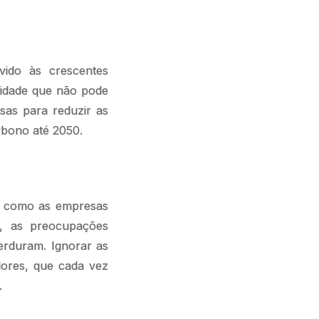
ido às crescentes
lidade que não pode
sas para reduzir as
arbono até 2050.
a como as empresas
s, as preocupações
perduram. Ignorar as
dores, que cada vez
.