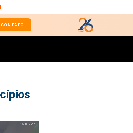
CONTATO
cípios
9/10/23