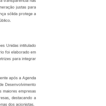
i a transparência nas
neração justas para
nça sólida protege a
blico.
s Unidas intitulado
rio foi elaborado em
trizes para integrar
mente após a Agenda
 de Desenvolvimento
as maiores empresas
resas, destacando a
nas dos acionistas.