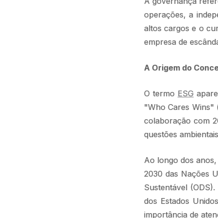
A governança refere-
operações, a indep
altos cargos e o cu
empresa de escândal
A Origem do Conce
O termo
ESG
aparec
"Who Cares Wins" (e
colaboração com 20 
questões ambientais
Ao longo dos anos,
2030 das Nações Un
Sustentável (ODS).
dos Estados Unidos
importância de aten