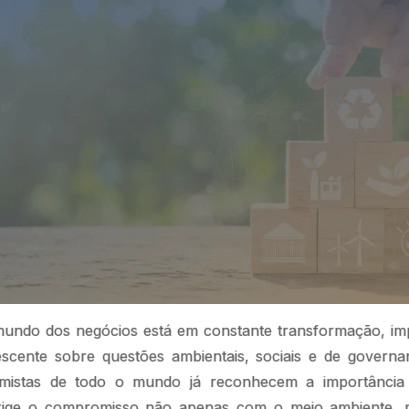
 mundo dos negócios está em constante transformação, i
escente sobre questões ambientais, sociais e de governa
istas de todo o mundo já reconhecem a importância d
exige o compromisso não apenas com o meio ambiente