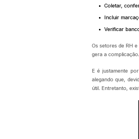
Coletar, confer
Incluir marca
Verificar ban
Os setores de RH e
gera a complicaçã
E é justamente po
alegando que, devi
útil. Entretanto, exi