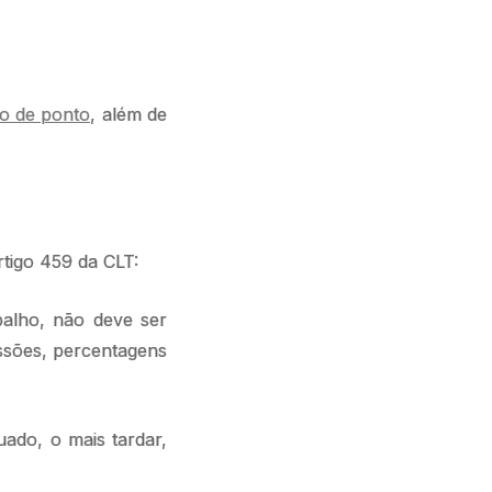
o de ponto
, além de
rtigo 459 da CLT:
balho, não deve ser
ssões, percentagens
ado, o mais tardar,