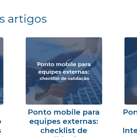
s artigos
Ponto mobile para
Pon
o
equipes externas:
s
checklist de
Int