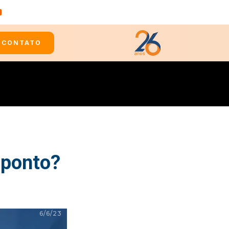
CONTATO
 ponto?
6/6/23