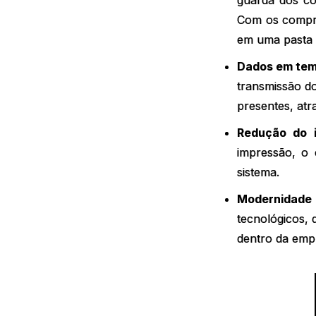
guarda dos co
Com os compro
em uma pasta 
Dados em temp
transmissão d
presentes, atra
Redução do 
impressão, o 
sistema.
Modernidade 
tecnológicos,
dentro da emp