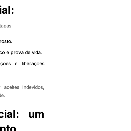
al:
tapas:
rosto.
o e prova de vida.
ções e liberações
 aceites indevidos,
ade.
cial: um
onto