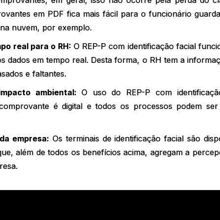
mprovantes, em geral, isso não ocorre pela perda do clá
vantes em PDF fica mais fácil para o funcionário guard
na nuvem, por exemplo.
o real para o RH:
O REP-P com identificação facial fun
os dados em tempo real. Desta forma, o RH tem a informaç
sados e faltantes.
impacto ambiental:
O uso do REP-P com identificaçã
comprovante é digital e todos os processos podem ser 
da empresa:
Os terminais de identificação facial são dis
 que, além de todos os benefícios acima, agregam a perce
resa.