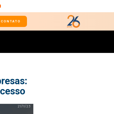
CONTATO
resas:
Acesso
21/11/23