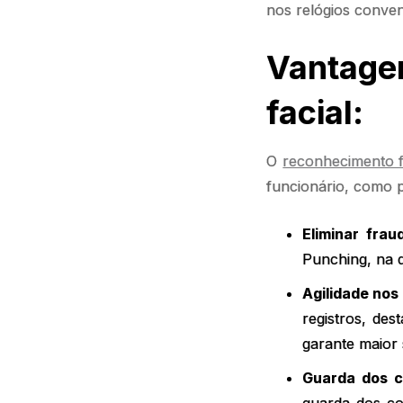
nos relógios conven
Vantage
facial:
O
reconhecimento f
funcionário, como 
Eliminar frau
Punching, na q
Agilidade nos
registros, des
garante maior 
Guarda dos 