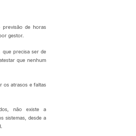
e previsão de horas
or gestor.
, que precisa ser de
 atestar que nenhum
 os atrasos e faltas
dos, não existe a
os sistemas, desde a
al.