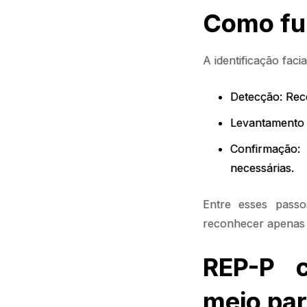
Como fun
A identificação faci
Detecção: Reco
Levantamento 
Confirmação:
necessárias.
Entre esses passos
reconhecer apenas 
REP-P c
meio par