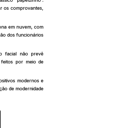
ssico “papelzinho”.
ar os comprovantes,
ciona em nuvem, com
ão dos funcionários
o facial não prevê
feitos por meio de
positivos modernos e
pção de modernidade