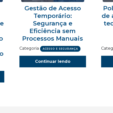
Gestão de Acesso
Pol
Temporário:
de 
 e
Segurança e
te
Eficiência sem
o
Processos Manuais
Categoria
Categ
ACESSO E SEGURANÇA
ão
Continuar lendo