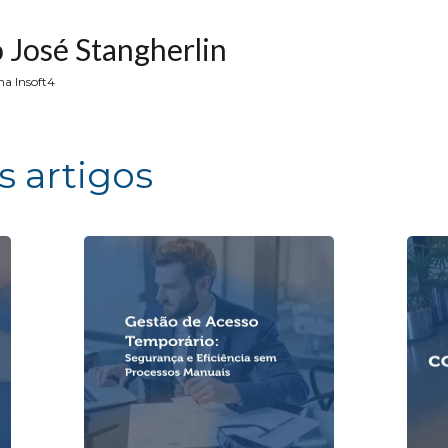
 José Stangherlin
na Insoft4
s artigos