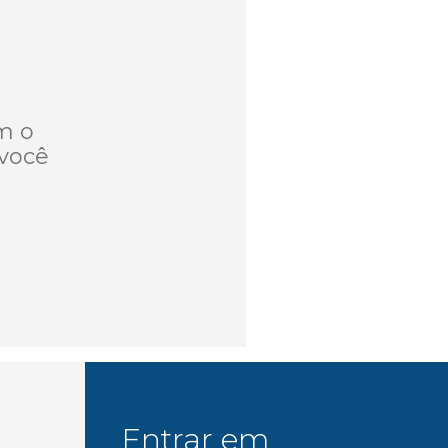
m o
você
Entrar em