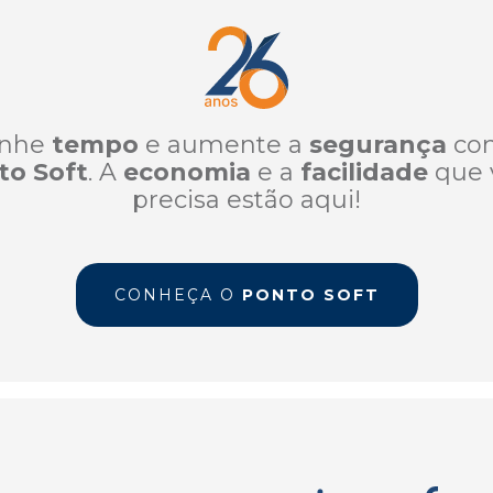
nhe
tempo
e aumente a
segurança
co
to Soft
. A
economia
e a
facilidade
que 
precisa estão aqui!
CONHEÇA O
PONTO SOFT