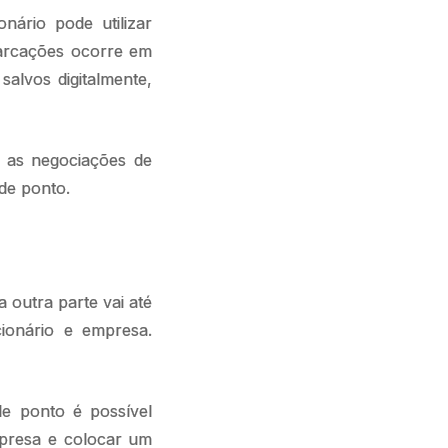
nário pode utilizar
marcações ocorre em
alvos digitalmente,
s as negociações de
de ponto.
 outra parte vai até
cionário e empresa.
de ponto é possível
mpresa e colocar um