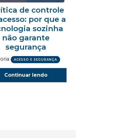
ítica de controle
acesso: por que a
cnologia sozinha
não garante
segurança
oria
ACESSO E SEGURANÇA
Continuar lendo