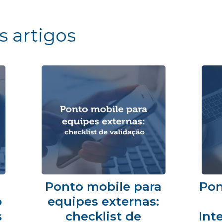
s artigos
Ponto mobile para
Pon
o
equipes externas:
s
checklist de
Int