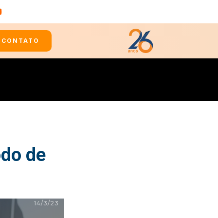
CONTATO
odo de
14/3/23