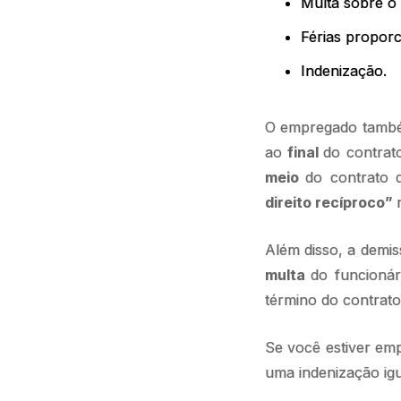
Multa sobre o
Férias proporc
Indenização.
O empregado também
ao
final
do contrat
meio
do contrato 
direito recíproco”
Além disso, a dem
multa
do funcionár
término do contrato
Se você estiver emp
uma indenização igua