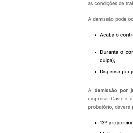
as condições de tra
A demissão pode oco
Acaba o contr
Durante o con
culpa);
Dispensa por 
A
demissão por j
empresa. Caso a e
probatório, deverá 
13º proporcion