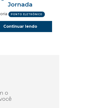
Jornada
oria
PONTO ELETRÔNICO
Continuar lendo
m o
você