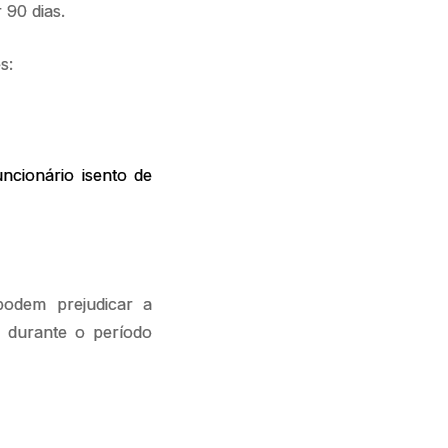
 90 dias.
es:
ncionário isento de
odem prejudicar a
a
durante o período