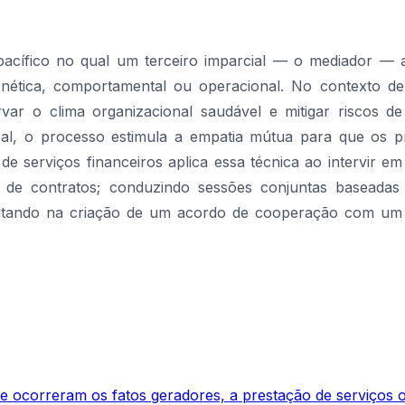
acífico no qual um terceiro imparcial — o mediador — a
nética, comportamental ou operacional. No contexto d
var o clima organizacional saudável e mitigar riscos de
cal, o processo estimula a empatia mútua para que os p
de serviços financeiros aplica essa técnica ao intervir
 de contratos; conduzindo sessões conjuntas baseadas
ltando na criação de um acordo de cooperação com um n
e ocorreram os fatos geradores, a prestação de serviços 