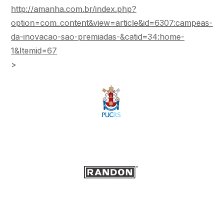
http://amanha.com.br/index.php?
option=com_content&view=article&id=6307:campeas-
da-inovacao-sao-premiadas-&catid=34:home-
1&Itemid=67
>