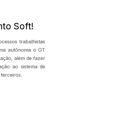
to Soft!
ocessos trabalhistas
orma autônoma o GT
tação, além de fazer
ração ao sistema de
terceiros.