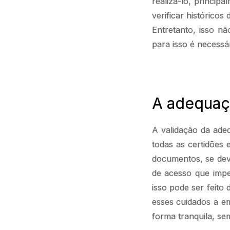
realizá-lo, princip
verificar históricos
Entretanto, isso nã
para isso é necessár
A adequaçã
A validação da ade
todas as certidões 
documentos, se deve
de acesso que impe
isso pode ser feito
esses cuidados a e
forma tranquila, se