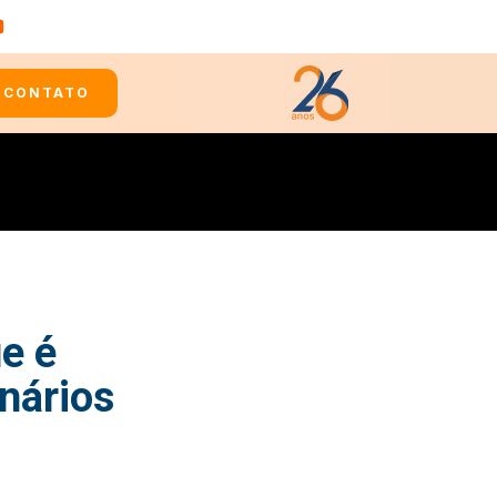
CONTATO
e é
onários