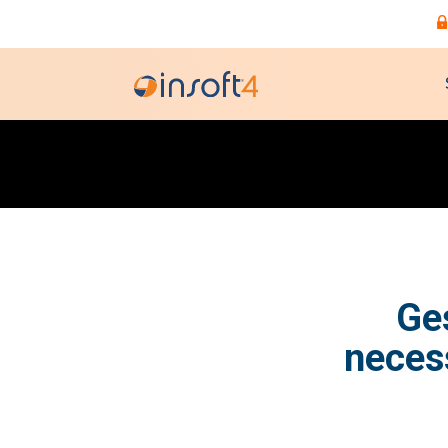
Ge
necess