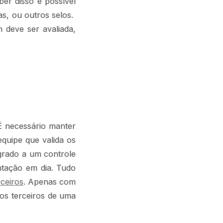
ber disso é possível
ias, ou outros selos.
m deve ser avaliada,
 necessário manter
equipe que valida os
egrado a um controle
ntação em dia. Tudo
rceiros
. Apenas com
os terceiros de uma