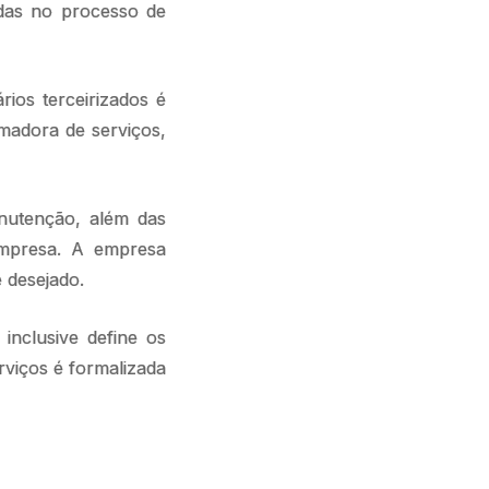
idas no processo de
ios terceirizados é
madora de serviços,
anutenção, além das
 empresa. A empresa
e desejado.
inclusive define os
rviços é formalizada