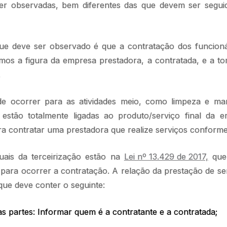
er observadas, bem diferentes das que devem ser segu
ue deve ser observado é que a contratação dos funcionár
mos a figura da empresa prestadora, a contratada, e a to
.
de ocorrer para as atividades meio, como limpeza e m
e estão totalmente ligadas ao produto/serviço final da
ra contratar uma prestadora que realize serviços conform
uais da terceirização estão na
Lei nº 13.429 de 2017,
que 
para ocorrer a contratação. A relação da prestação de se
que deve conter o seguinte:
as partes: Informar quem é a contratante e a contratada;