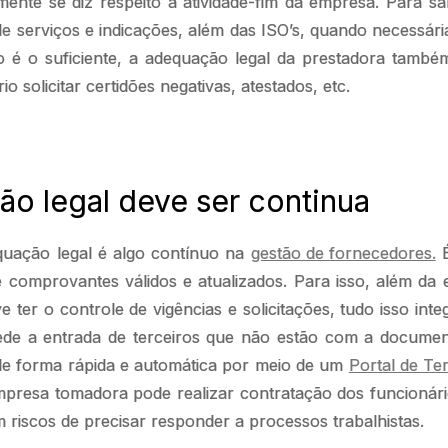
almente se diz respeito a atividade-fim da empresa. Para sa
 de serviços e indicações, além das ISO’s, quando necessár
o é o suficiente, a adequação legal da prestadora també
io solicitar certidões negativas, atestados, etc.
o legal deve ser continua
quação legal é algo contínuo na
gestão de fornecedores.
É
e comprovantes válidos e atualizados. Para isso, além da 
 ter o controle de vigências e solicitações, tudo isso int
de a entrada de terceiros que não estão com a docume
 de forma rápida e automática por meio de um
Portal de Te
mpresa tomadora pode realizar contratação dos funcionári
m riscos de precisar responder a processos trabalhistas.