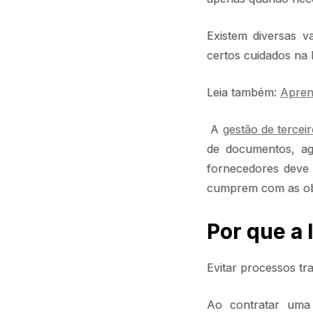
Existem diversas v
certos cuidados na 
Leia também:
Apren
A
gestão de tercei
de documentos, a
fornecedores deve s
cumprem com as obri
Por que a 
Evitar processos tr
Ao contratar uma 