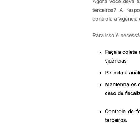
Agora você deve es
terceiros? A resp
controla a vigênci
Para isso é necess
Faça a coleta
vigências;
Permita a anál
Mantenha os 
caso de fiscal
Controle de f
terceiros.