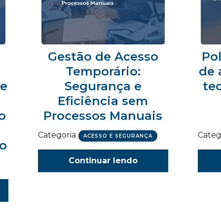
Gestão de Acesso
Pol
Temporário:
de 
 e
Segurança e
te
Eficiência sem
o
Processos Manuais
Categoria
Categ
ACESSO E SEGURANÇA
ão
Continuar lendo