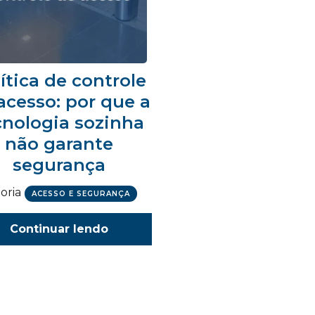
ítica de controle
acesso: por que a
cnologia sozinha
não garante
segurança
oria
ACESSO E SEGURANÇA
Continuar lendo