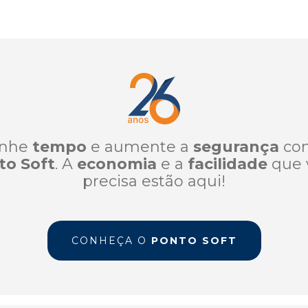
nhe
tempo
e aumente a
segurança
co
to Soft
. A
economia
e a
facilidade
que 
precisa estão aqui!
CONHEÇA O
PONTO SOFT