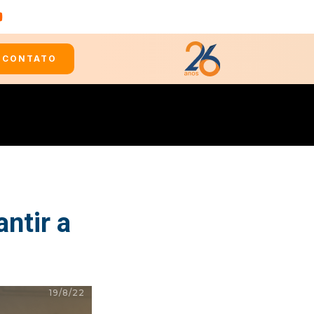
CONTATO
antir a
19/8/22