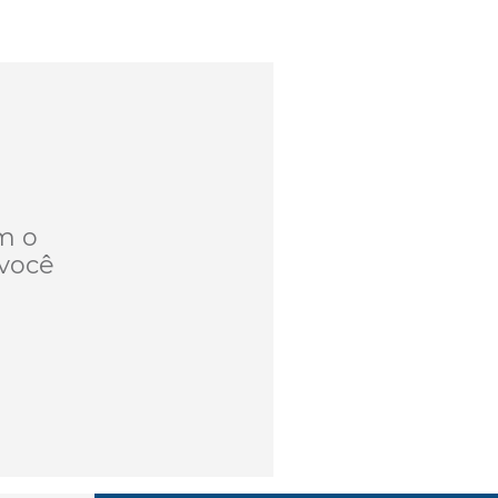
m o
você