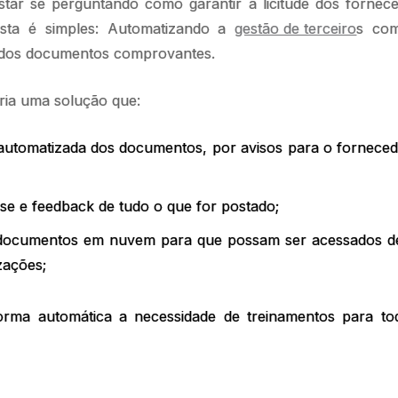
tar se perguntando como garantir a licitude dos fornec
osta é simples: Automatizando a
gestão de terceiro
s co
a dos documentos comprovantes.
ária uma solução que:
 automatizada dos documentos, por avisos para o forneced
ise e feedback de tudo o que for postado;
documentos em nuvem para que possam ser acessados de
izações;
orma automática a necessidade de treinamentos para to