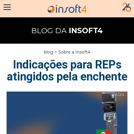
BLOG DA
INSOFT4
blog >
Sobre a Insoft4
Indicações para REPs
atingidos pela enchente
16/5/24