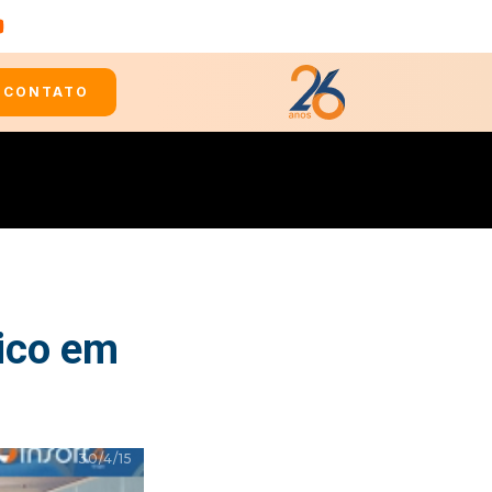
CONTATO
ico em
30/4/15