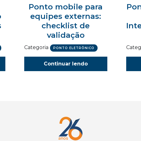
Ponto mobile para
Pon
o
equipes externas:
s
checklist de
Int
validação
Categoria
Categ
PONTO ELETRÔNICO
Continuar lendo