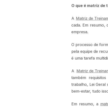
O que é matriz de 
A
Matriz de Treina
cada. Em resumo, c
empresa.
O processo de for
pela equipe de rec
é uma tarefa multidis
A
Matriz de Treina
também requisitos
trabalho, Lei Gera
bem-estar, tudo iss
Em resumo, a
matr