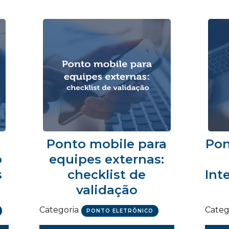
Ponto mobile para
Pon
o
equipes externas:
s
checklist de
Int
validação
Categoria
Categ
PONTO ELETRÔNICO