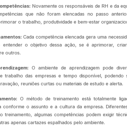
competências:
Novamente os responsáveis de RH e da eq
competências que não foram elencadas no passo anter
rimorar o trabalho, produtividade e bem-estar organizacio
inamentos:
Cada competência elencada gera uma necessid
 entender o objetivo dessa ação, se é aprimorar, criar
re outros.
rendizagem:
O ambiente de aprendizagem pode divers
e trabalho das empresas e tempo disponível, podendo 
gravação, reuniões curtas ou materiais de estudo e alerta.
amento:
O método de treinamento está totalmente lig
a conforme o assunto e a cultura da empresa. Diferente
treinamento, algumas competências podem exigir técnic
utras apenas cartazes espalhados pelo ambiente.