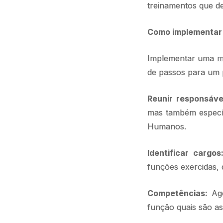
treinamentos que d
Como implementar 
Implementar uma
m
de passos para um 
Reunir responsáve
mas também específ
Humanos.
Identificar cargos
funções exercidas, d
Competências:
Ago
função quais são a