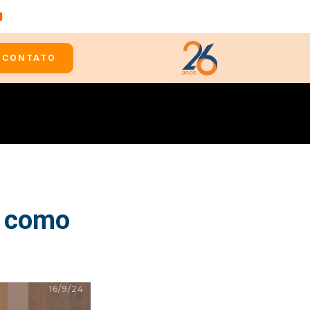
CONTATO
e como
16/9/24