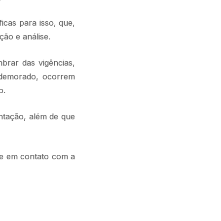
icas para isso, que,
ão e análise.
brar das vigências,
r demorado, ocorrem
o.
ntação, além de que
re em contato com a