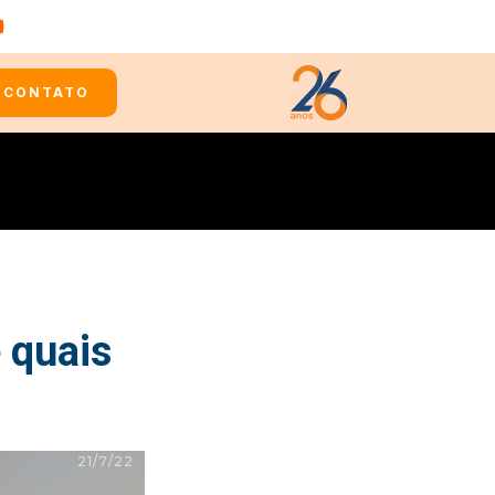
CONTATO
 quais
21/7/22