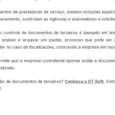
tos de prestadores de serviço, existem soluções específ
namento, controlam as vigências e automatizam a solicitaç
 controle de documentos de terceiros é baseado em lem
il, analsar e arquivar em pastas, processo que pode se
udar no caso de fiscalizações, colocando a empresa em risc
ermite que a empresa contratante apenas avalie a docume
alizado.
stão de documentos de terceiros?
Conheça o GT Soft
. Ent
!