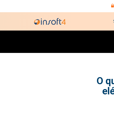
O q
el