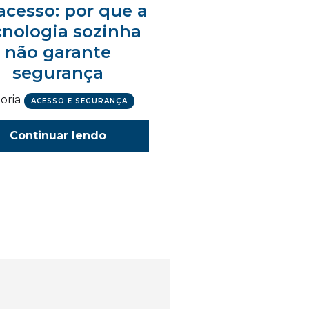
acesso: por que a
cnologia sozinha
não garante
segurança
oria
ACESSO E SEGURANÇA
Continuar lendo