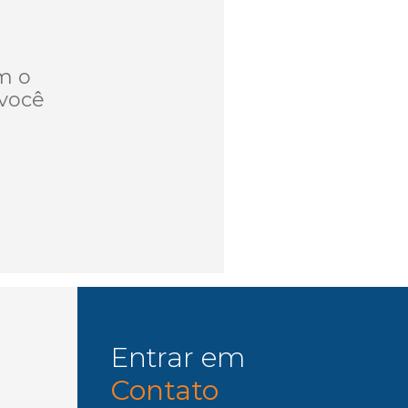
m o
você
Entrar em
Contato