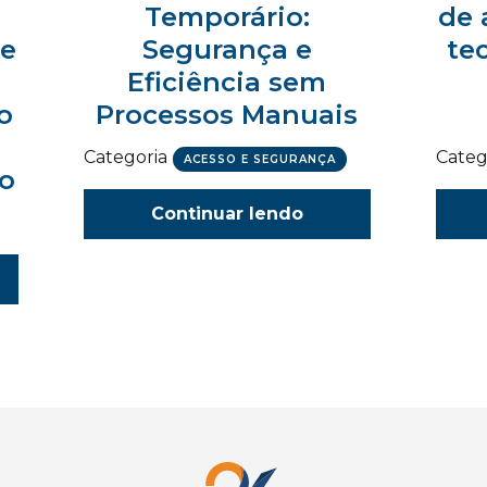
Temporário:
de 
 e
Segurança e
te
Eficiência sem
o
Processos Manuais
Categoria
Categ
ACESSO E SEGURANÇA
ão
Continuar lendo