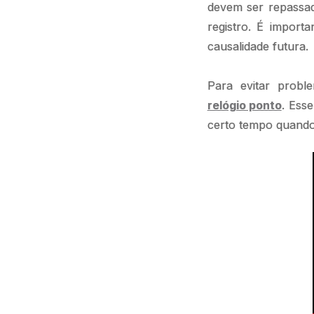
devem ser repassa
registro. É import
causalidade futura.
Para evitar prob
relógio ponto
. Ess
certo tempo quando 