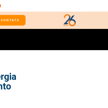
CONTATO
rgia
nto