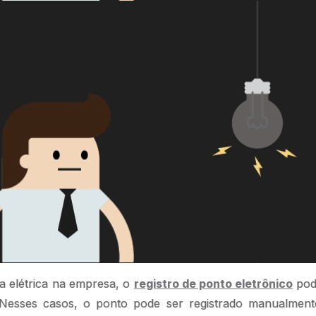
a elétrica na empresa, o
registro de ponto eletrônico
pode
Nesses casos, o ponto pode ser registrado manualment