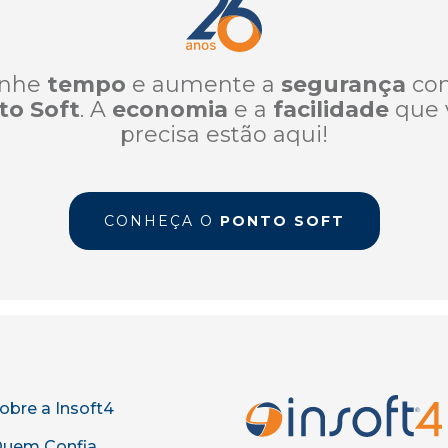
nhe
tempo
e aumente a
segurança
co
to Soft
. A
economia
e a
facilidade
que 
precisa estão aqui!
CONHEÇA O
PONTO SOFT
obre a Insoft4
uem Confia