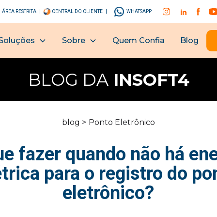
ÁREA RESTRITA |
CENTRAL DO CLIENTE |
WHATSAPP
Soluções
Sobre
Quem Confia
Blog
BLOG DA
INSOFT4
blog >
Ponto Eletrônico
ue fazer quando não há ene
étrica para o registro do po
eletrônico?