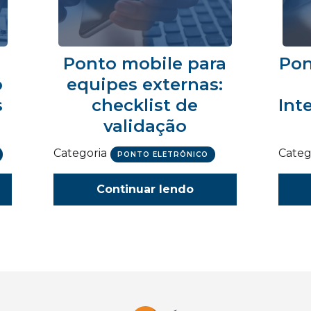
Ponto mobile para
Pon
o
equipes externas:
s
checklist de
Int
validação
Categoria
Categ
PONTO ELETRÔNICO
Continuar lendo