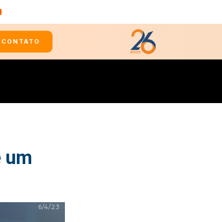
CONTATO
e um
6/4/23