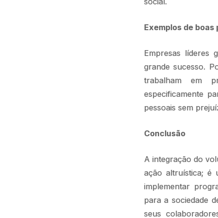
social.
Exemplos de boas 
Empresas líderes 
grande sucesso. Po
trabalham em pr
especificamente pa
pessoais sem preju
Conclusão
A integração do vo
ação altruística; é
implementar progr
para a sociedade d
seus colaboradore