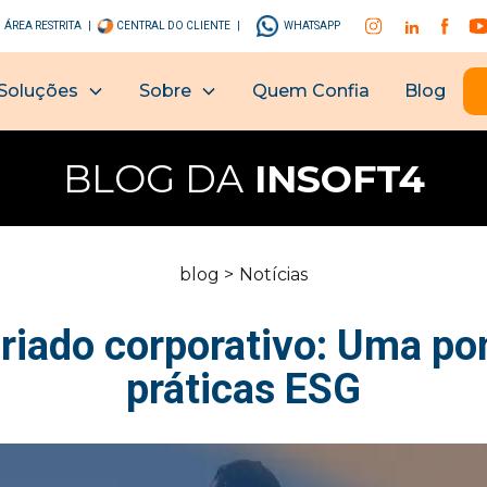
ÁREA RESTRITA |
CENTRAL DO CLIENTE |
WHATSAPP
Soluções
Sobre
Quem Confia
Blog
BLOG DA
INSOFT4
blog >
Notícias
riado corporativo: Uma po
práticas ESG