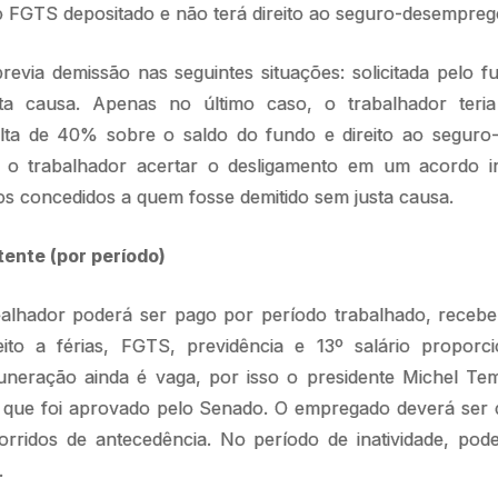
FGTS depositado e não terá direito ao seguro-desempreg
evia demissão nas seguintes situações: solicitada pelo fu
a causa. Apenas no último caso, o trabalhador teri
lta de 40% sobre o saldo do fundo e direito ao seguro
o trabalhador acertar o desligamento em um acordo i
os concedidos a quem fosse demitido sem justa causa.
tente (por período)
alhador poderá ser pago por período trabalhado, receb
ireito a férias, FGTS, previdência e 13º salário proporc
neração ainda é vaga, por isso o presidente Michel Tem
o que foi aprovado pelo Senado. O empregado deverá se
orridos de antecedência. No período de inatividade, pod
.