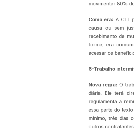
movimentar 80% do 
Como era:
A CLT pr
causa ou sem just
recebimento de mu
forma, era comum 
acessar os benefíci
6-Trabalho intermi
Nova regra:
O trab
diária. Ele terá d
regulamenta a remu
essa parte do text
mínimo, três dias c
outros contratantes