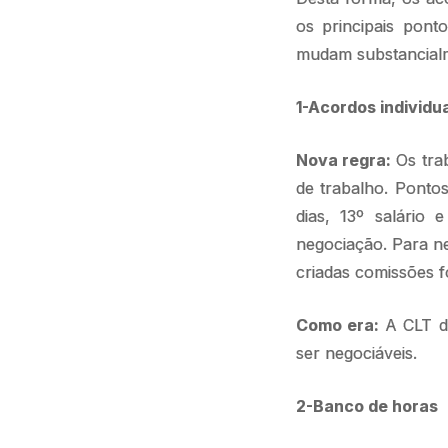
os principais pont
mudam substancialm
1-Acordos individu
Nova regra:
Os tra
de trabalho. Ponto
dias, 13º salário 
negociação. Para n
criadas comissões f
Como era:
A CLT de
ser negociáveis.
2-Banco de horas