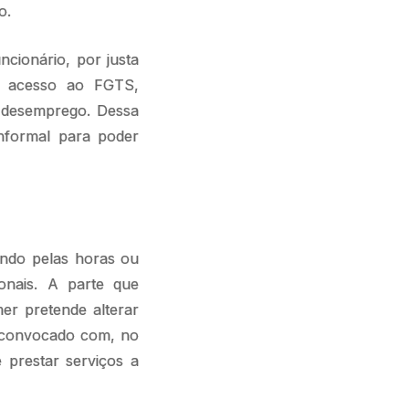
o.
ncionário, por justa
a acesso ao FGTS,
-desemprego. Dessa
nformal para poder
endo pelas horas ou
ionais. A parte que
er pretende alterar
r convocado com, no
e prestar serviços a