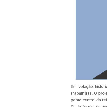
Em votação histór
trabalhista.
O proje
ponto central da r
Desta forma, os ac