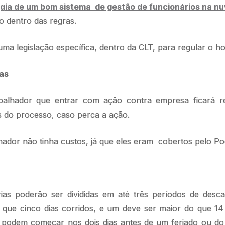
ogia de um bom sistema de gestão de funcionários na n
o dentro das regras.
ma legislação específica, dentro da CLT, para regular o ho
as
balhador que entrar com ação contra empresa ficará re
s do processo, caso perca a ação.
hador não tinha custos, já que eles eram cobertos pelo Po
rias poderão ser divididas em até três períodos de des
que cinco dias corridos, e um deve ser maior do que 14 
ão podem começar nos dois dias antes de um feriado ou do