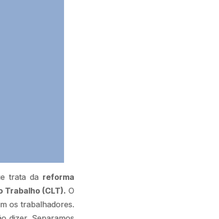
e trata da
reforma
o Trabalho (CLT).
O
m os trabalhadores.
ão dizer. Separamos