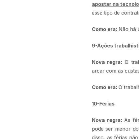
apostar na tecnol
esse tipo de contrat
Como era:
Não há u
9-Ações trabalhist
Nova regra:
O tra
arcar com as custa
Como era:
O trabal
10-Férias
Nova regra:
As fé
pode ser menor do 
disso, as férias n