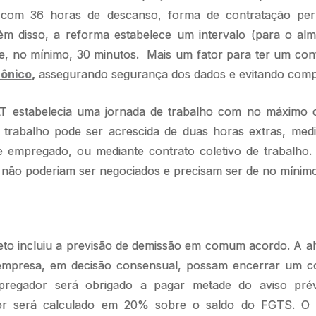
 com 36 horas de descanso, forma de contratação per
lém disso, a reforma estabelece um intervalo (para o al
e, no mínimo, 30 minutos. Mais um fator para ter um con
rônico
,
assegurando segurança dos dados e evitando comp
 estabelecia uma jornada de trabalho com no máximo oi
trabalho pode ser acrescida de duas horas extras, medi
 empregado, ou mediante contrato coletivo de trabalho. 
o não poderiam ser negociados e precisam ser de no mínim
to incluiu a previsão de demissão em comum acordo. A al
empresa, em decisão consensual, possam encerrar um co
regador será obrigado a pagar metade do aviso prév
lor será calculado em 20% sobre o saldo do FGTS. O 