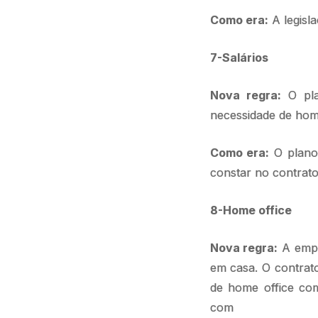
Como era:
A legisl
7-Salários
Nova regra:
O pla
necessidade de hom
Como era:
O plano 
constar no contrato
8-Home office
Nova regra:
A empr
em casa. O contrato
de home office co
com ene