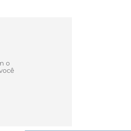
m o
você