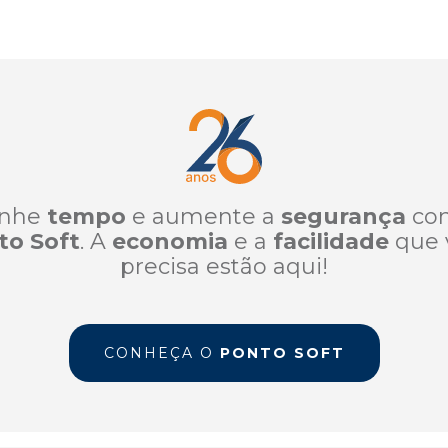
nhe
tempo
e aumente a
segurança
co
to Soft
. A
economia
e a
facilidade
que 
precisa estão aqui!
CONHEÇA O
PONTO SOFT