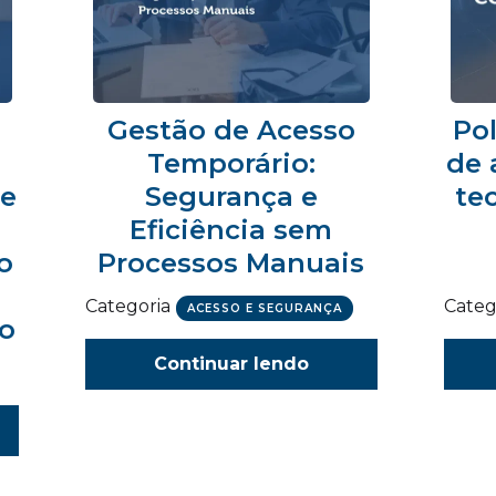
Gestão de Acesso
Pol
Temporário:
de 
 e
Segurança e
te
Eficiência sem
o
Processos Manuais
Categoria
Categ
ACESSO E SEGURANÇA
ão
Continuar lendo