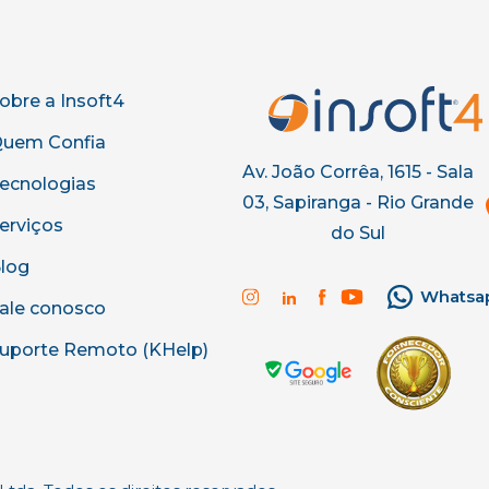
obre a Insoft4
uem Confia
Av. João Corrêa, 1615 - Sala
ecnologias
03, Sapiranga - Rio Grande
erviços
do Sul
log
Whatsa
ale conosco
uporte Remoto (KHelp)